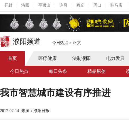
开封
洛阳
平顶山
许昌
商丘
周口
驻马店
濮阳频道
今日热点
>
正文
首页
医疗健康
法制濮阳
电力发展
今日热点
每日头条
精品原创
我市智慧城市建设有序推进
2017-07-14
来源：濮阳日报