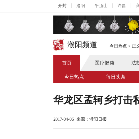
开封
洛阳
平顶山
许昌
濮阳频道
今日热点
>
正
首页
医疗健康
法
今日热点
每日头条
华龙区孟轲乡打击
2017-04-06
来源：濮阳日报