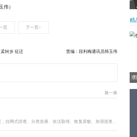
玉伟）
精
一页
下一页>
 孟轲乡 征迁
责编：段利梅通讯员韩玉伟
濮
换一换
，拉网式排查、分类造册、依法取缔、恢复原貌、加强巡查...