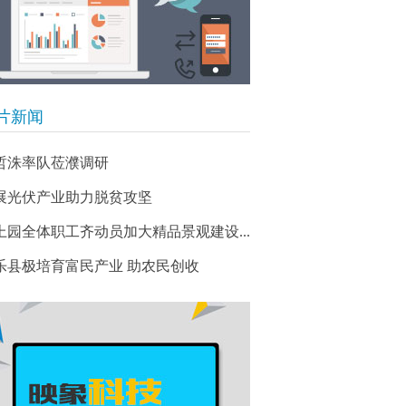
片新闻
哲洙率队莅濮调研
展光伏产业助力脱贫攻坚
上园全体职工齐动员加大精品景观建设...
乐县极培育富民产业 助农民创收