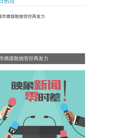
日热点
市燃煤散烧管控再发力