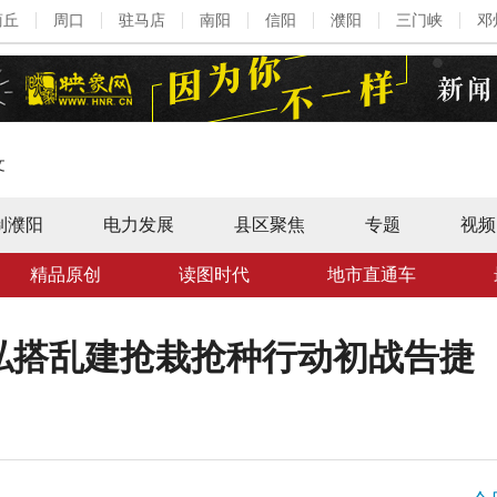
商丘
周口
驻马店
南阳
信阳
濮阳
三门峡
邓
文
制濮阳
电力发展
县区聚焦
专题
视频
精品原创
读图时代
地市直通车
私搭乱建抢栽抢种行动初战告捷