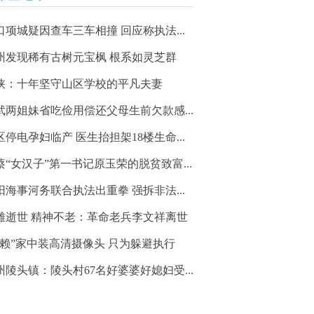
口项城疑因查车三车相撞 回应称执法...
州发现稀有古树元宝枫 根系如灵芝群
峡：十年坚守山区学校的平凡夫妻
武两姐妹省吃俭用偿还父母生前欠款感...
区停电孕妇临产 医生抬担架18楼生命...
蔡“女汉子”第一书记原玉荣的脱贫致富...
阳海事河务联合执法出重拳 强拆非法...
雄逝世 精神不老：革命老兵李文祥离世
老赖”家中装高清摄像头 只为躲避执行
州陵头镇：陵头村67名好婆婆好媳妇受...