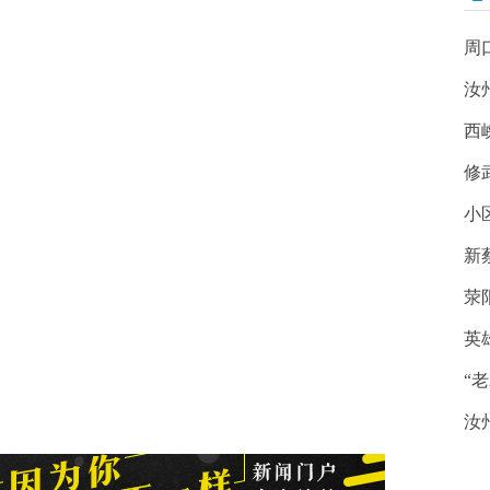
周
汝
西
修
小
新
荥
英
“
汝