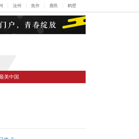
州
汝州
焦作
鹿邑
鹤壁
最美中国