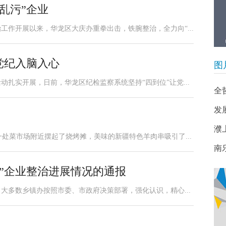
乱污”企业
工作开展以来，华龙区大庆办重拳出击，铁腕整治，全力向“...
党纪入脑入心
图
动扎实开展，日前，华龙区纪检监察系统坚持“四到位”让党...
全
发
濮
一处菜市场附近摆起了烧烤摊，美味的新疆特色羊肉串吸引了...
南
”企业整治进展情况的通报
大多数乡镇办按照市委、市政府决策部署，强化认识，精心...