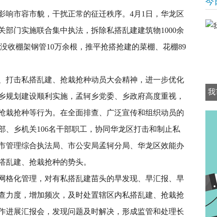
今
响市容市貌，干扰正常的征迁秩序。4月1日，华龙区
部门实施联合集中执法，拆除私搭乱建建筑物1000余
，没收棚架钢管10万余根，推平抢搭抢建的菜棚、花棚89
打击私搭乱建、抢栽抢种动员大会精神，进一步优化
我
乡规划建设顺利实施，孟轲乡党委、乡政府高度重视，
抢栽抢种等行为。在全面排查、广泛宣传和组织动员的
部、乡机关106名干部职工，协同华龙区打击和制止私
市管理综合执法局、市公安局孟轲分局、华龙区效能办
搭乱建、抢栽抢种的势头。
格化管理，对有私搭乱建苗头的早发现、早汇报、早
查力度，增加频次，及时处置辖区内私搭乱建、抢栽抢
作进展汇报会，发现问题及时解决，形成监管和处理长