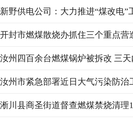
新野供电公司：大力推进“煤改电”
开封市燃煤散烧办抓住三个重点营
汝州四百余台燃煤锅炉被拆改 三天
汝州市紧急部署近日大气污染防治
淅川县商圣街道督查燃煤禁烧清理1