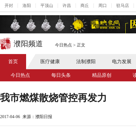
开封
洛阳
平顶山
许昌
商丘
周口
驻马店
濮阳频道
今日热点
>
正文
首页
医疗健康
法制濮阳
电力发展
今日热点
每日头条
精品原创
我市燃煤散烧管控再发力
2017-04-06
来源：濮阳日报