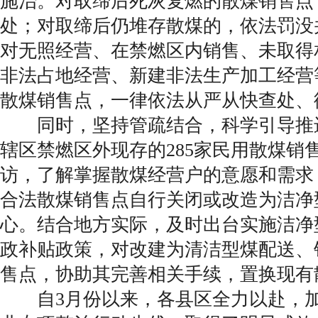
施治。对取缔后死灰复燃的散煤销售点
处；对取缔后仍堆存散煤的，依法罚没
对无照经营、在禁燃区内销售、未取得
非法占地经营、新建非法生产加工经营
散煤销售点，一律依法从严从快查处、
同时，坚持管疏结合，科学引导推
辖区禁燃区外现存的285家民用散煤销
访，了解掌握散煤经营户的意愿和需求
合法散煤销售点自行关闭或改造为洁净
心。结合地方实际，及时出台实施洁净
政补贴政策，对改建为清洁型煤配送、
售点，协助其完善相关手续，置换现有
自3月份以来，各县区全力以赴，加