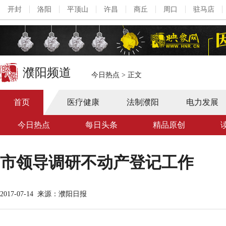
开封
洛阳
平顶山
许昌
商丘
周口
驻马店
濮阳频道
今日热点
>
正文
首页
医疗健康
法制濮阳
电力发展
今日热点
每日头条
精品原创
市领导调研不动产登记工作
2017-07-14
来源：濮阳日报